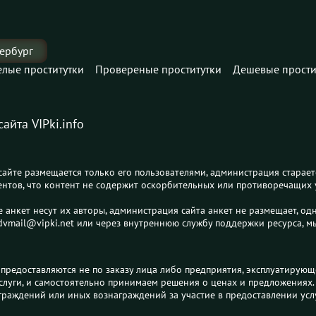
ербург
елые проститутки
Провереные проститутки
Дешевые прости
йта VIPki.info
сайте размещается только его пользователями, администрация старает
центов, что контент не содержит оскорбительных или противоречащих
е анкет несут их авторы, администрация сайта анкет не размещает, о
 advmail@vipki.net или через внутреннюю службу поддержки ресурса,
 предоставляются не по заказу лица либо предприятия, эксплуатирующ
луги, и самостоятельно принимаем решения о ценах и предложениях. 
раждений или иных вознаграждений за участие в предоставлении услуг