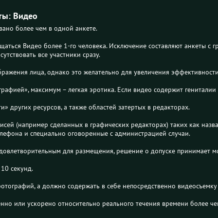
ты: Видео
вано более чем в одной анкете.
щаться Видео более 1-го человека. Исключение составляют анкеты с 
утствовать все участники сразу.
бражения лица, однако это желательно для увеличения эффективности
афией», максимум – легкая эротика. Если видео содержит гениталии –
и» других ресурсов, а также областей затертых в редакторах.
исей (например сделанных в графических редакторах) таких как назва
елефона и специально оговоренные с администрацией случаи.
довлетворительным для размещения, решение о допуске принимает м
10 секунд.
фотографий, а должно содержать в себе непосредственно видеосъемку 
нно или ускорено относительно реального течения времени более ч