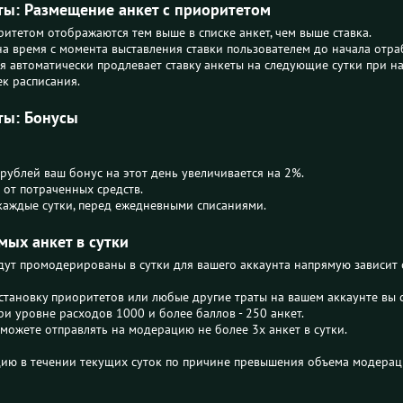
ы: Размещение анкет с приоритетом
итетом отображаются тем выше в списке анкет, чем выше ставка.
на время с момента выставления ставки пользователем до начала отра
я автоматически продлевает ставку анкеты на следующие сутки при на
к расписания.
ты: Бонусы
рублей ваш бонус на этот день увеличивается на 2%.
 от потраченных средств.
 каждые сутки, перед ежедневными списаниями.
ых анкет в сутки
удут промодерированы в сутки для вашего аккаунта напрямую зависит 
становку приоритетов или любые другие траты на вашем аккаунте вы с
При уровне расходов 1000 и более баллов - 250 анкет.
сможете отправлять на модерацию не более 3х анкет в сутки.
ию в течении текущих суток по причине превышения объема модераци