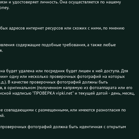
вязи и удостоверяет личность. Она осуществляется по нашему
oney.
бых адресов интернет ресурсов или схожих с ними, по мнению
явления содержащие подобные требования, а также любые
я.
она будет удалена или посредник будет лишен к ней доступа. Для
фии» одну или несколько проверочных фотографий на которых
 т.д.). В качестве проверочных фотографий должны быть
в, в оригинальном (полученном напрямую из фотоаппарата или его
сной надписью "ПРОВЕРКА vipki.net" и текущей датой - день, месяц,
 не совпадающими с размещенными, или имеются разногласия по
ий.
из проверочных фотографий должна быть идентичная с открытым