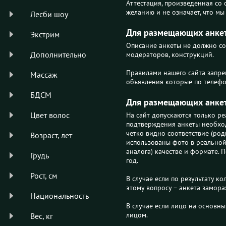
Аттестация, произведенная со 
желанию и не означает, что м
Лесби шоу
Для размещающих анке
Экстрим
Описание анкеты не должно со
Дополнительно
модераторов, конструкций.
Правилами нашего сайта запр
Массаж
объявления которые по телефо
БДСМ
Для размещающих анке
Цвет волос
На сайт допускаются только ре
подтверждения анкеты необхо
четко видно соответствие (род
Возраст, лет
использованы фото в реальной
аналога) качестве и формате. 
Грудь
год.
Рост, см
В случае если по результату 
этому вопросу – анкета замор
Национальность
В случае если лицо на основн
лицом.
Вес, кг