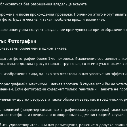
бликоваться без разрешения владельца акаунта.
орожена и после прохождения проверки. Причиной этого могут являт
 фото. Будьте честны и такая проблема врядли возникнет.
 свою анкету она получит визуальное преимущество при отображении н
ты: Фотографии
ользованы более чем в одной анкете.
ещаться фотографии более 1-го человека. Исключение составляют анке
зательно должна присутствовать групповая, со всеми участниками ср
ь изображения лица, однако это желательно для увеличения эффекти
орнографией», максимум – легкая эротика. В случае если Вы не хоти
лением. Если фотография содержит только гениталии – анкета не проп
печати» других ресурсов, а также областей затертых в графических р
 надписей (например сделанных в графических редакторах) таких как
писью телефона и специально оговоренные с администрацией случаи.
быть удовлетворительным для размещения, решение о допуске прини