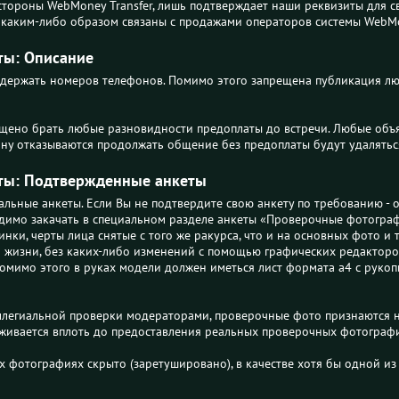
стороны WebMoney Transfer, лишь подтверждает наши реквизиты для с
ы каким-либо образом связаны с продажами операторов системы WebM
ты: Описание
держать номеров телефонов. Помимо этого запрещена публикация лю
ещено брать любые разновидности предоплаты до встречи. Любые объ
ну отказываются продолжать общение без предоплаты будут удалятьс
ты: Подтвержденные анкеты
альные анкеты. Если Вы не подтвердите свою анкету по требованию - 
димо закачать в специальном разделе анкеты «Проверочные фотогра
инки, черты лица снятые с того же ракурса, что и на основных фото и
 жизни, без каких-либо изменений с помощью графических редакторо
Помимо этого в руках модели должен иметься лист формата а4 с рукопи
коллегиальной проверки модераторами, проверочные фото признаются
аживается вплоть до предоставления реальных проверочных фотограф
ых фотографиях скрыто (заретушировано), в качестве хотя бы одной 