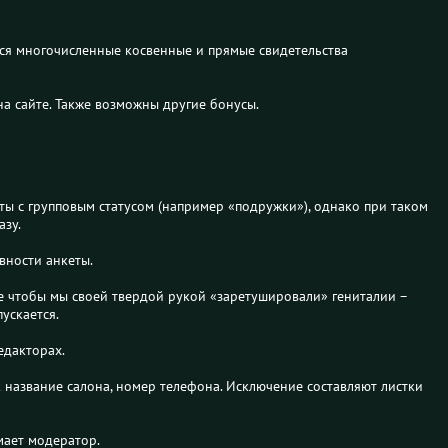
ься многочисленные косвенные и прямые свидетельства
а сайте. Также возможны другие бонусы.
ты с групповым статусом (например «подружки»), однако при таком
азу.
вности анкеты.
те чтобы мы своей твердой рукой «заретушировали» гениталии –
ускается.
едакторах.
 название салона, номер телефона. Исключение составляют листки
мает модератор.