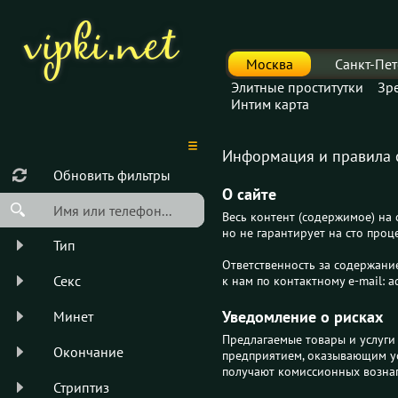
Москва
Санкт-Пет
Элитные проститутки
Зр
Интим карта
Информация и правила са
Обновить фильтры
О сайте
Весь контент (содержимое) на 
но не гарантирует на сто про
Тип
Ответственность за содержани
Секс
к нам по контактному e-mail:
Уведомление о рисках
Минет
Предлагаемые товары и услуги
Окончание
предприятием, оказывающим ус
получают комиссионных вознаг
Стриптиз